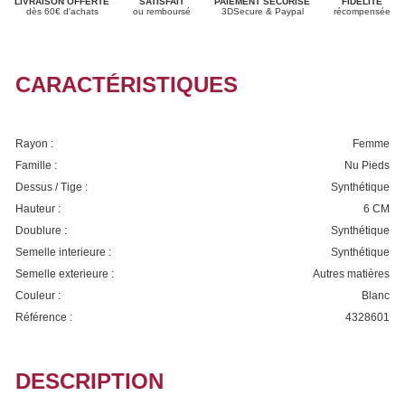
LIVRAISON OFFERTE
SATISFAIT
PAIEMENT SÉCURISÉ
FIDÉLITÉ
dès 60€ d'achats
ou remboursé
3DSecure & Paypal
récompensée
CARACTÉRISTIQUES
Rayon :
Femme
Famille :
Nu Pieds
Dessus / Tige :
Synthétique
Hauteur :
6 CM
Doublure :
Synthétique
Semelle interieure :
Synthétique
Semelle exterieure :
Autres matières
Couleur :
Blanc
Référence :
4328601
DESCRIPTION