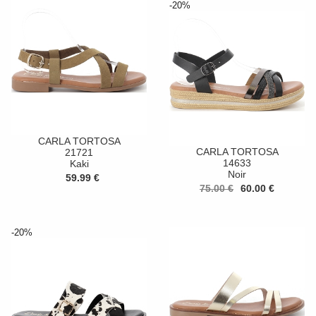
-20%
CARLA TORTOSA
CARLA TORTOSA
21721
14633
Kaki
Noir
59.99 €
75.00 €
60.00 €
-20%