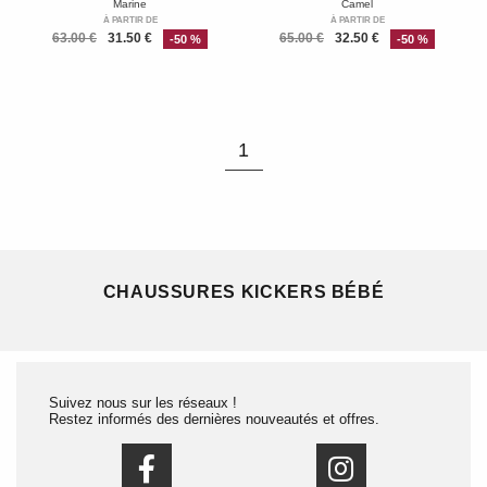
Marine
Camel
À PARTIR DE
À PARTIR DE
63.00 €
31.50 €
65.00 €
32.50 €
-50 %
-50 %
1
CHAUSSURES KICKERS BÉBÉ
Suivez nous sur les réseaux !
Restez informés des dernières nouveautés et offres.