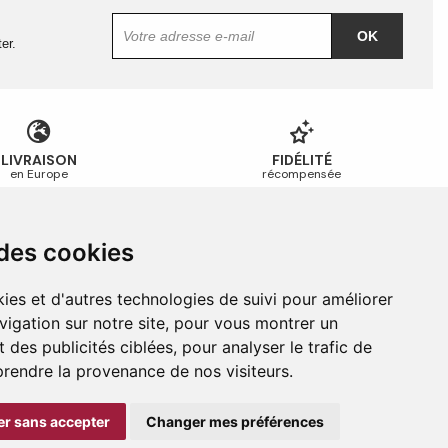
OK
er.
LIVRAISON
FIDÉLITÉ
en Europe
récompensée
 des cookies
Guides et conseils
Guide des tailles
ies et d'autres technologies de suivi pour améliorer
Guide d’entretien
vigation sur notre site, pour vous montrer un
Foire aux questions
 des publicités ciblées, pour analyser le trafic de
prendre la provenance de nos visiteurs.
r sans accepter
Changer mes préférences