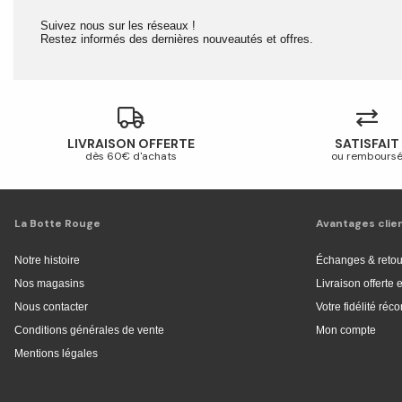
Suivez nous sur les réseaux !
Restez informés des dernières nouveautés et offres.
LIVRAISON OFFERTE
SATISFAIT
dès 60€ d'achats
ou rembours
La Botte Rouge
Avantages clie
Notre histoire
Échanges & retou
Nos magasins
Livraison offerte
Nous contacter
Votre fidélité ré
Conditions générales de vente
Mon compte
Mentions légales