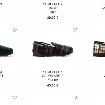
X
SEMELFLEX
DAISIE
C
Noir
39.00 €
X
SEMELFLEX
RT
CALOMARC 2
Marine
45.00 €