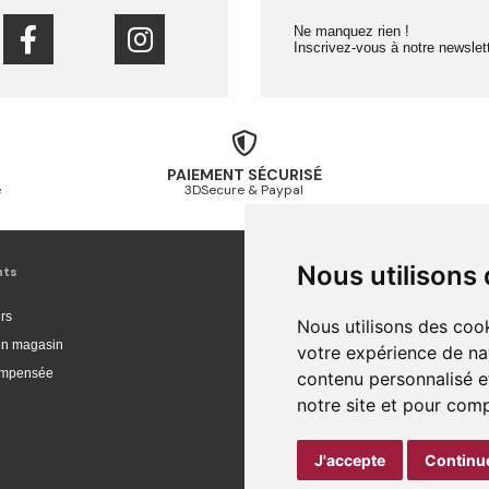
Ne manquez rien !
Inscrivez-vous à notre newslett
PAIEMENT SÉCURISÉ
é
3DSecure & Paypal
Nous utilisons
nts
Livraison et achat
rs
Livraison
Nous utilisons des cook
 en magasin
Livraison en Europe
votre expérience de na
compensée
Suivi de commande
contenu personnalisé et
Paiement sécurisé
notre site et pour com
Retour et remboursement
J'accepte
Continue