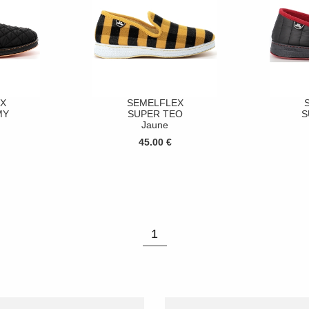
X
SEMELFLEX
MY
SUPER TEO
S
Jaune
45.00 €
1