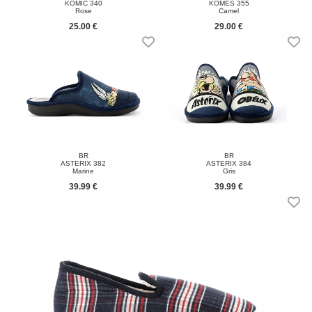
KOMIC 340
KOMES 355
Rose
Camel
25.00 €
29.00 €
BR
BR
ASTERIX 382
ASTERIX 384
Marine
Gris
39.99 €
39.99 €