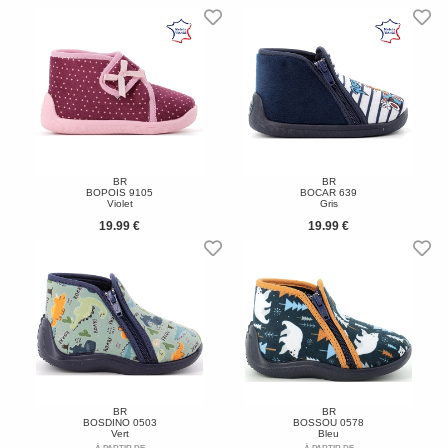
BR
BR
BOPOIS 9105
BOCAR 639
Violet
Gris
19.99 €
19.99 €
BR
BR
BOSDINO 0503
BOSSOU 0578
Vert
Bleu