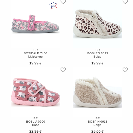
BR
BR
BOSIDALE 7400
BOSLEO 0693
Multicolore
Beige
19.99 €
19.99 €
BR
BR
BOSLIA 0500
BOSPIN 0613
Rose
Beige
22.99 €
25.00 €