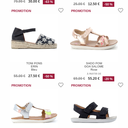
79.99 €
30.00 €
-63 %
25.00 €
12.50 €
-50 %
TONI PONS
SHOO POM
ERIN
GOA SALOME
Bleu
Rose
À PARTIR DE
55.00 €
27.50 €
-50 %
69.00 €
55.20 €
-20 %