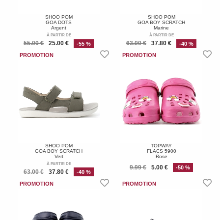
SHOO POM
SHOO POM
GOA DOTS
GOA BOY SCRATCH
Argent
Marine
À PARTIR DE
À PARTIR DE
55.00 €
25.00 €
63.00 €
37.80 €
-55 %
-40 %
SHOO POM
TOPWAY
GOA BOY SCRATCH
FLACS 5900
Vert
Rose
À PARTIR DE
9.99 €
5.00 €
-50 %
63.00 €
37.80 €
-40 %