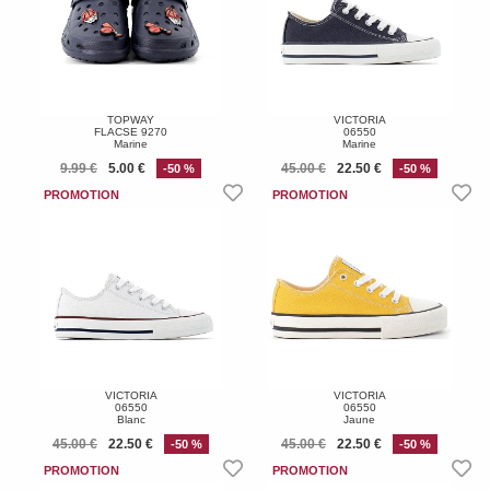
TOPWAY
VICTORIA
FLACSE 9270
06550
Marine
Marine
9.99 €
5.00 €
45.00 €
22.50 €
-50 %
-50 %
VICTORIA
VICTORIA
06550
06550
Blanc
Jaune
45.00 €
22.50 €
45.00 €
22.50 €
-50 %
-50 %