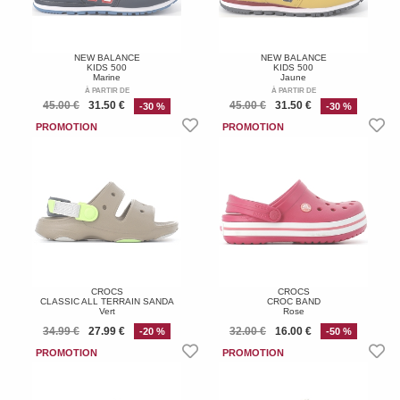
NEW BALANCE
NEW BALANCE
KIDS 500
KIDS 500
Marine
Jaune
À PARTIR DE
À PARTIR DE
45.00 €
31.50 €
45.00 €
31.50 €
-30 %
-30 %
CROCS
CROCS
CLASSIC ALL TERRAIN SANDA
CROC BAND
Vert
Rose
34.99 €
27.99 €
32.00 €
16.00 €
-20 %
-50 %