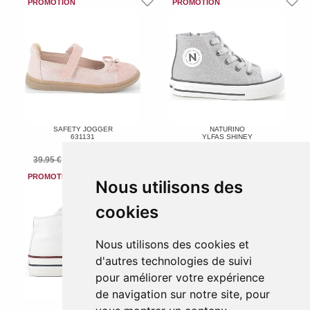
SAFETY JOGGER
NATURINO
631131
YLFAS SHINEY
Rose
Argent
39.95 €
19.98 €
63.00 €
44.10 €
-50 %
-30 %
Nous utilisons des
cookies
Nous utilisons des cookies et
d'autres technologies de suivi
pour améliorer votre expérience
de navigation sur notre site, pour
VICTORIA
VICTORIA