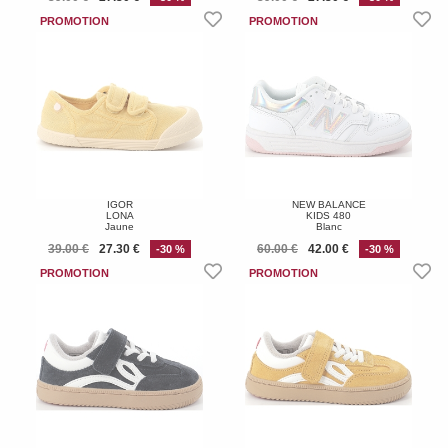
IGOR
NEW BALANCE
LONA
KIDS 480
Jaune
Blanc
39.00 €
27.30 €
60.00 €
42.00 €
-30 %
-30 %