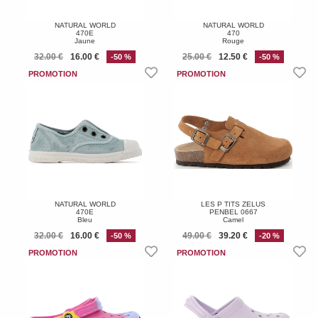
NATURAL WORLD
NATURAL WORLD
470E
470
Jaune
Rouge
32.00 €
16.00 €
25.00 €
12.50 €
-50 %
-50 %
NATURAL WORLD
LES P TITS ZELUS
470E
PENBEL 0667
Bleu
Camel
32.00 €
16.00 €
49.00 €
39.20 €
-50 %
-20 %