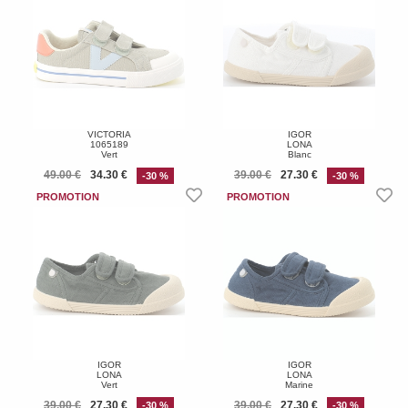
VICTORIA
IGOR
1065189
LONA
Vert
Blanc
49.00 €
34.30 €
39.00 €
27.30 €
-30 %
-30 %
IGOR
IGOR
LONA
LONA
Vert
Marine
39.00 €
27.30 €
39.00 €
27.30 €
-30 %
-30 %