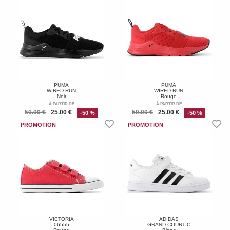
PUMA
PUMA
WIRED RUN
WIRED RUN
Noir
Rouge
À PARTIR DE
À PARTIR DE
50.00 €
25.00 €
50.00 €
25.00 €
-50 %
-50 %
VICTORIA
ADIDAS
06555
GRAND COURT C