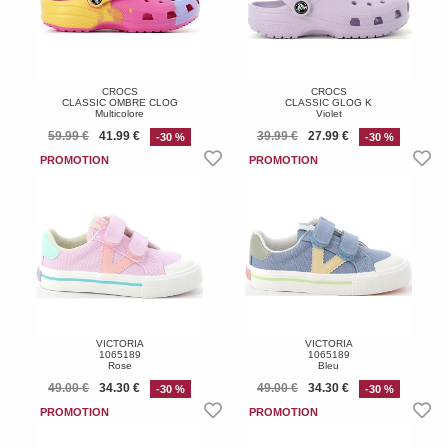
CROCS
CROCS
CLASSIC OMBRE CLOG
CLASSIC GLOG K
Multicolore
Violet
59.99 €
41.99 €
39.99 €
27.99 €
-30 %
-30 %
VICTORIA
VICTORIA
1065189
1065189
Rose
Bleu
49.00 €
34.30 €
49.00 €
34.30 €
-30 %
-30 %