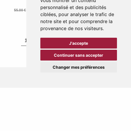
vous montrer un contenu
1061101
1061101
Blanc
Noir
personnalisé et des publicités
55.00 €
27.50 €
55.00 €
27.50 €
-50 %
-50 %
ciblées, pour analyser le trafic de
notre site et pour comprendre la
provenance de nos visiteurs.
1
2
3
4
5
>
>>
J'accepte
Continuer sans accepter
Changer mes préférences
CHAUSSURES SOLDESENFANT
Chaussures soldesenfant
Suivez nous sur les réseaux !
Restez informés des dernières nouveautés et offres.