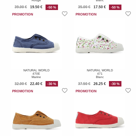
Rouge
Blanc
39.00 €
19.50 €
35.00 €
17.50 €
-50 %
-50 %
NATURAL WORLD
NATURAL WORLD
470E
471
Marine
Blanc
32.00 €
22.40 €
37.50 €
26.25 €
-30 %
-30 %