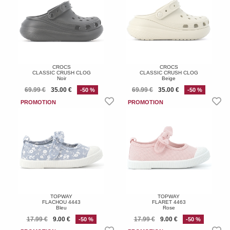
CROCS
CROCS
CLASSIC CRUSH CLOG
CLASSIC CRUSH CLOG
Noir
Beige
69.99 €
35.00 €
69.99 €
35.00 €
-50 %
-50 %
TOPWAY
TOPWAY
FLACHOU 4443
FLARET 4463
Bleu
Rose
17.99 €
9.00 €
17.99 €
9.00 €
-50 %
-50 %