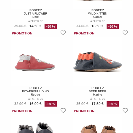
ROBEEZ
ROBEEZ
JUST A FLOWER
WILD KITTEN
Doré
Camel
À PARTIR DE
À PARTIR DE
29.00 €
14.50 €
37.00 €
18.50 €
-50 %
-50 %
ROBEEZ
ROBEEZ
POWERFULL DINO
BEEP BEEP
Rouge
Marine
À PARTIR DE
À PARTIR DE
32.00 €
16.00 €
35.00 €
17.50 €
-50 %
-50 %