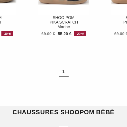
M
SHOO POM
T
PIKA SCRATCH
P
Marine
69.00 €
55.20 €
69.00 
-30 %
-20 %
1
CHAUSSURES SHOOPOM BÉBÉ