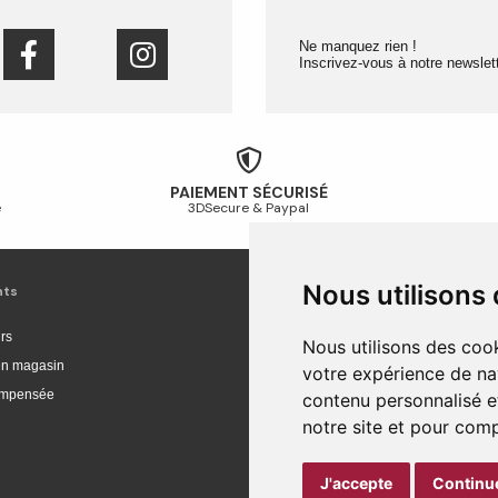
Ne manquez rien !
Inscrivez-vous à notre newslett
PAIEMENT SÉCURISÉ
é
3DSecure & Paypal
Nous utilisons
nts
Livraison et achat
rs
Livraison
Nous utilisons des cook
 en magasin
Livraison en Europe
votre expérience de na
compensée
Suivi de commande
contenu personnalisé et
notre site et pour com
Paiement sécurisé
Retour et remboursement
J'accepte
Continue