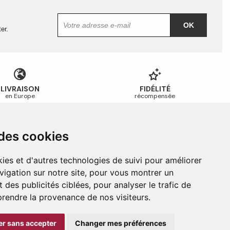
OK
er.
LIVRAISON
FIDÉLITÉ
en Europe
récompensée
 des cookies
Guides et conseils
Guide des tailles
ies et d'autres technologies de suivi pour améliorer
Guide d’entretien
vigation sur notre site, pour vous montrer un
Foire aux questions
 des publicités ciblées, pour analyser le trafic de
prendre la provenance de nos visiteurs.
r sans accepter
Changer mes préférences