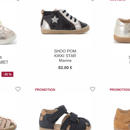
SHOO POM
KIKKI STAR
M
Marine
ABET
83.00 €
-30 %