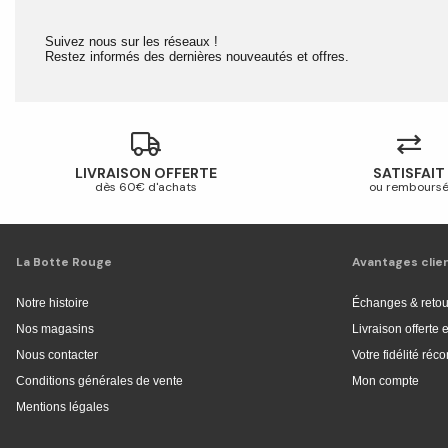
Suivez nous sur les réseaux !
Restez informés des dernières nouveautés et offres.
LIVRAISON OFFERTE
SATISFAIT
dès 60€ d'achats
ou rembours
La Botte Rouge
Avantages clie
Notre histoire
Échanges & retou
Nos magasins
Livraison offerte
Nous contacter
Votre fidélité ré
Conditions générales de vente
Mon compte
Mentions légales