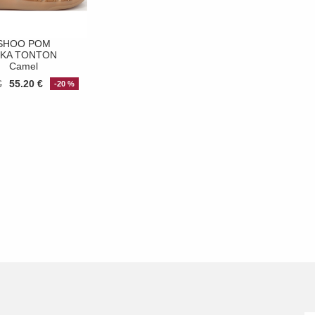
SHOO POM
IKA TONTON
Camel
€
55.20 €
-20 %