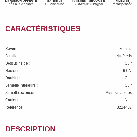
LIVRAISON OFFERTE
SATISFAIT
PAIEMENT SÉCURISÉ
FIDÉLITÉ
dès 60€ d'achats
ou remboursé
3DSecure & Paypal
récompensée
CARACTÉRISTIQUES
Rayon :
Femme
Famille :
Nu Pieds
Dessus / Tige :
Cuir
Hauteur :
6 CM
Doublure :
Cuir
Semelle interieure :
Cuir
Semelle exterieure :
Autres matières
Couleur :
Noir
Référence :
8224402
DESCRIPTION