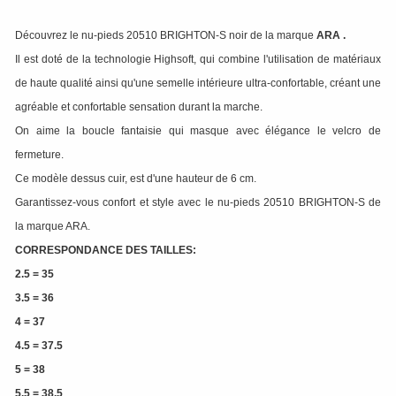
Découvrez le nu-pieds 20510 BRIGHTON-S noir de la marque
ARA
.
Il est doté de la technologie Highsoft, qui combine l'utilisation de matériaux
de haute qualité ainsi qu'une semelle intérieure ultra-confortable, créant une
agréable et confortable sensation durant la marche.
On aime la boucle fantaisie qui masque avec élégance le velcro de
fermeture.
Ce modèle dessus cuir, est d'une hauteur de 6 cm.
Garantissez-vous confort et style avec le nu-pieds 20510 BRIGHTON-S de
la marque ARA.
CORRESPONDANCE DES TAILLES:
2.5 = 35
3.5 = 36
4 = 37
4.5 = 37.5
5 = 38
5.5 = 38.5