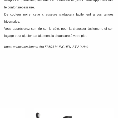
Adaptés au pieds les plus forts, ce modèle de largeur H vous apportera tout
le confort nécessaire.
De couleur noire, cette chaussure s'adaptera facilement à vos tenues
hivernales.
Vous apprécierez son zip sur le côté, pour la chausser facilement, et son
laçage pour ajuster parfaitement la chaussure à votre pied.
boots et bottines femme Ara 58504 MÜNCHEN-ST 2.0 Noir