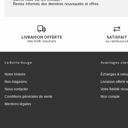
Restez informés des dernières nouveautés et offres.
LIVRAISON OFFERTE
SATISFAIT
dès 60€ d'achats
ou rembours
La Botte Rouge
Avantages clie
Notre histoire
Échanges & retou
Nos magasins
Livraison offerte
Nous contacter
Votre fidélité ré
Conditions générales de vente
Mon compte
Mentions légales