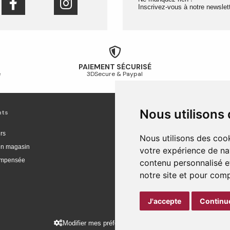
Inscrivez-vous à notre newslett
PAIEMENT SÉCURISÉ
é
3DSecure & Paypal
Nous utilisons
nts
Livraison et achat
rs
Livraison
Nous utilisons des cook
 en magasin
Livraison en Europe
votre expérience de na
compensée
Suivi de commande
contenu personnalisé et
Paiement sécurisé
notre site et pour com
Retour et remboursement
J'accepte
Continue
Modifier mes préférences des cookies