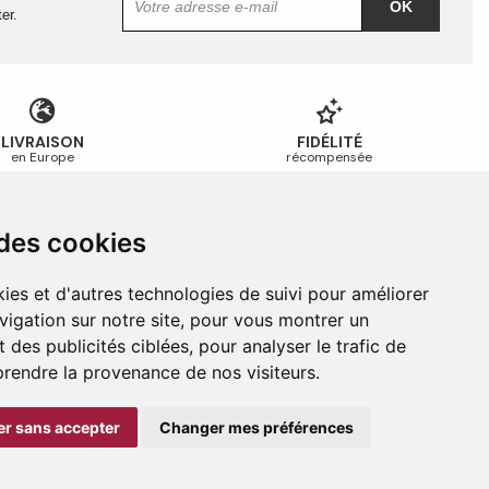
OK
er.
LIVRAISON
FIDÉLITÉ
en Europe
récompensée
 des cookies
Guides et conseils
Guide des tailles
ies et d'autres technologies de suivi pour améliorer
Guide d’entretien
vigation sur notre site, pour vous montrer un
Foire aux questions
 des publicités ciblées, pour analyser le trafic de
prendre la provenance de nos visiteurs.
r sans accepter
Changer mes préférences