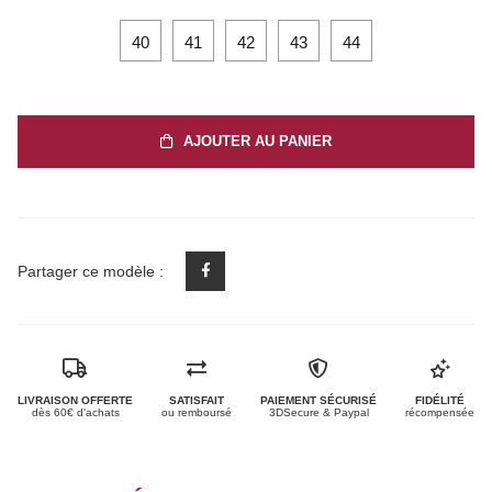
40
41
42
43
44
AJOUTER AU PANIER
Partager ce modèle :
LIVRAISON OFFERTE
SATISFAIT
PAIEMENT SÉCURISÉ
FIDÉLITÉ
dès 60€ d'achats
ou remboursé
3DSecure & Paypal
récompensée