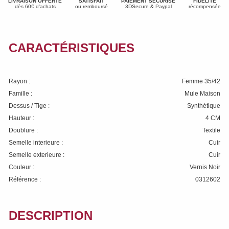
LIVRAISON OFFERTE
SATISFAIT
PAIEMENT SÉCURISÉ
FIDÉLITÉ
dès 60€ d'achats
ou remboursé
3DSecure & Paypal
récompensée
CARACTÉRISTIQUES
Rayon :
Femme 35/42
Famille :
Mule Maison
Dessus / Tige :
Synthétique
Hauteur :
4 CM
Doublure :
Textile
Semelle interieure :
Cuir
Semelle exterieure :
Cuir
Couleur :
Vernis Noir
Référence :
0312602
DESCRIPTION