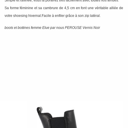
Simple et raffinée, vous la porterez très facilement avec toutes vos tenues.
Sa forme féminine et sa cambrure de 4,5 cm en font une véritable alliée de
votre shoesing hivernal.Facile à enfiler grâce à son zip latéral.
boots et bottines femme Elue par nous PEROUSE Vernis Noir