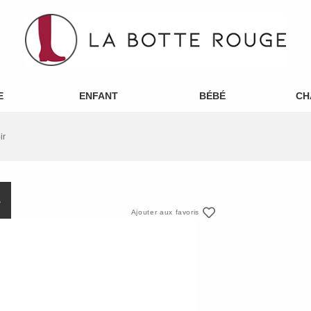
E
ENFANT
BÉBÉ
CH
ir
S
Ajouter aux favoris