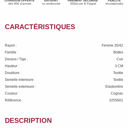
LIVRAISON OFFERTE
SATISFAIT
PAIEMENT SÉCURISÉ
FIDÉLITÉ
dès 60€ d'achats
ou remboursé
3DSecure & Paypal
récompensée
CARACTÉRISTIQUES
Rayon :
Femme 35/42
Famille :
Bottes
Dessus / Tige :
Cuir
Hauteur :
3 CM
Doublure :
Textile
Semelle interieure :
Textile
Semelle exterieure :
Elastomère
Couleur :
Cognac
Référence :
3255601
DESCRIPTION