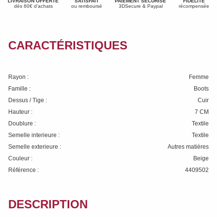
LIVRAISON OFFERTE
SATISFAIT
PAIEMENT SÉCURISÉ
FIDÉLITÉ
dès 60€ d'achats
ou remboursé
3DSecure & Paypal
récompensée
CARACTÉRISTIQUES
Rayon :
Femme
Famille :
Boots
Dessus / Tige :
Cuir
Hauteur :
7 CM
Doublure :
Textile
Semelle interieure :
Textile
Semelle exterieure :
Autres matières
Couleur :
Beige
Référence :
4409502
DESCRIPTION