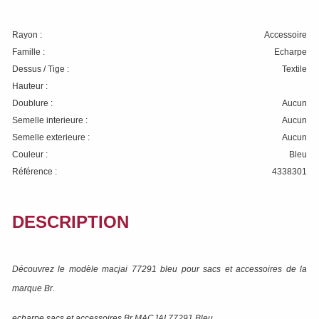
Rayon :
Accessoire
Famille :
Echarpe
Dessus / Tige :
Textile
Hauteur :
Doublure :
Aucun
Semelle interieure :
Aucun
Semelle exterieure :
Aucun
Couleur :
Bleu
Référence :
4338301
DESCRIPTION
Découvrez le modèle
macjai 77291 bleu
pour sacs et accessoires de la
marque
Br
.
echarpe sacs et accessoires Br MACJAI 77291 Bleu