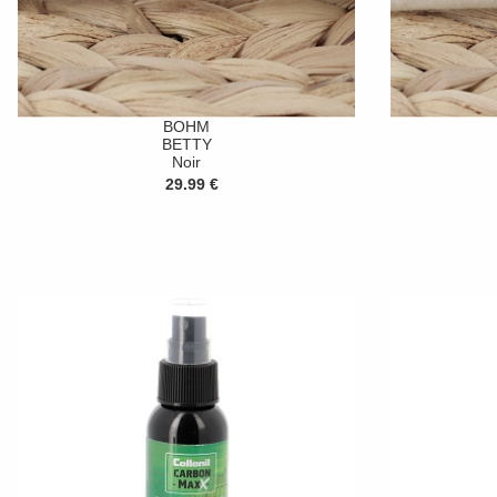
BOHM
BETTY
Noir
29.99 €