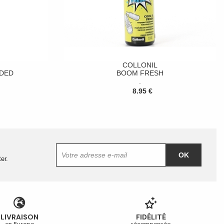
COLLONIL
DED
BOOM FRESH
.
8.95 €
OK
er.
LIVRAISON
FIDÉLITÉ
en Europe
récompensée