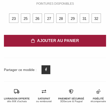
POINTURES DISPONIBLES
23
25
26
27
28
29
31
32
AJOUTER AU PANIER
Partager ce modèle :
LIVRAISON OFFERTE
SATISFAIT
PAIEMENT SÉCURISÉ
FIDÉLITÉ
dès 60€ d'achats
ou remboursé
3DSecure & Paypal
récompensée