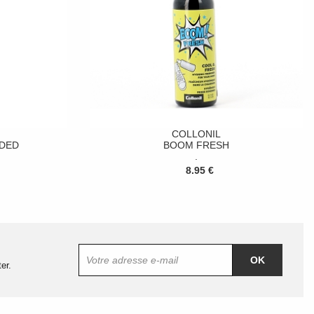
COLLONIL
DED
BOOM FRESH
.
8.95 €
OK
er.