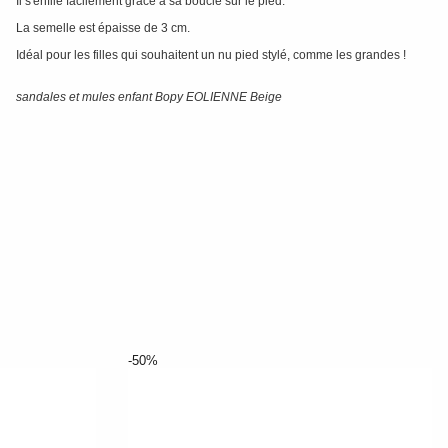
Il s'enfile facilement grâce à sa boucle sur le pied.
La semelle est épaisse de 3 cm.
Idéal pour les filles qui souhaitent un nu pied stylé, comme les grandes !
sandales et mules enfant Bopy EOLIENNE Beige
-50%