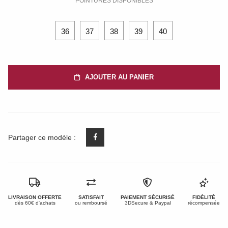
POINTURES DISPONIBLES
36
37
38
39
40
AJOUTER AU PANIER
Partager ce modèle :
LIVRAISON OFFERTE
SATISFAIT
PAIEMENT SÉCURISÉ
FIDÉLITÉ
dès 60€ d'achats
ou remboursé
3DSecure & Paypal
récompensée