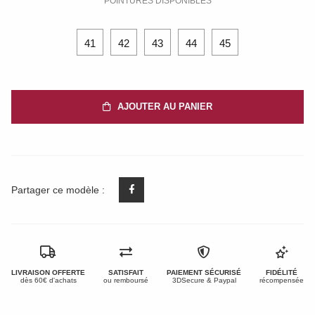
POINTURES DISPONIBLES
41
42
43
44
45
AJOUTER AU PANIER
Partager ce modèle :
LIVRAISON OFFERTE
SATISFAIT
PAIEMENT SÉCURISÉ
FIDÉLITÉ
dès 60€ d'achats
ou remboursé
3DSecure & Paypal
récompensée