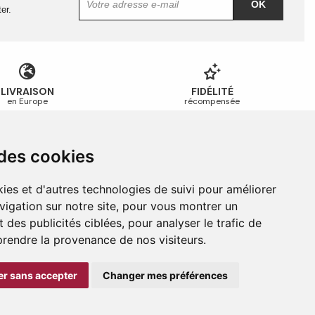
OK
er.
LIVRAISON
FIDÉLITÉ
en Europe
récompensée
 des cookies
Guides et conseils
Guide des tailles
ies et d'autres technologies de suivi pour améliorer
Guide d’entretien
vigation sur notre site, pour vous montrer un
Foire aux questions
 des publicités ciblées, pour analyser le trafic de
prendre la provenance de nos visiteurs.
r sans accepter
Changer mes préférences