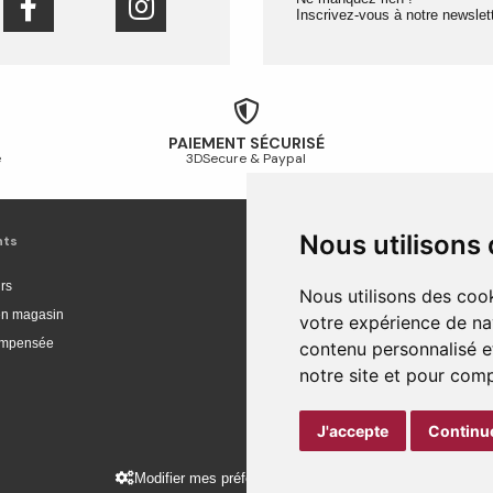
Inscrivez-vous à notre newslett
PAIEMENT SÉCURISÉ
é
3DSecure & Paypal
Nous utilisons
nts
Livraison et achat
rs
Livraison
Nous utilisons des cook
 en magasin
Livraison en Europe
votre expérience de na
compensée
Suivi de commande
contenu personnalisé et
Paiement sécurisé
notre site et pour com
Retour et remboursement
J'accepte
Continue
Modifier mes préférences des cookies