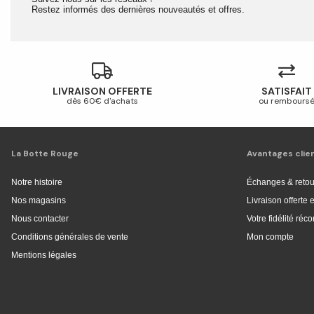
Restez informés des dernières nouveautés et offres.
LIVRAISON OFFERTE
SATISFAIT
dès 60€ d'achats
ou rembours
La Botte Rouge
Avantages clie
Notre histoire
Échanges & retou
Nos magasins
Livraison offerte
Nous contacter
Votre fidélité ré
Conditions générales de vente
Mon compte
Mentions légales