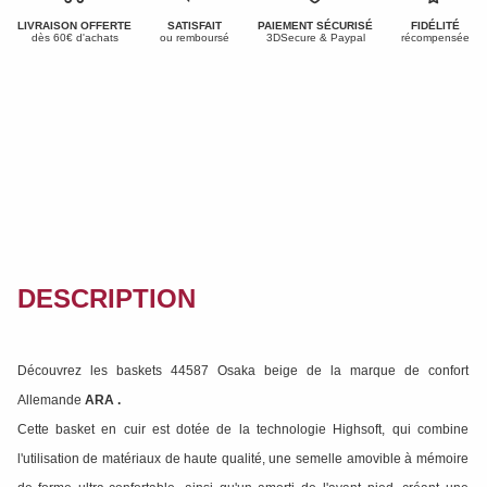
LIVRAISON OFFERTE
SATISFAIT
PAIEMENT SÉCURISÉ
FIDÉLITÉ
dès 60€ d'achats
ou remboursé
3DSecure & Paypal
récompensée
DESCRIPTION
Découvrez les baskets 44587 Osaka beige de la marque de confort
Allemande
ARA
.
Cette basket en cuir est dotée de la technologie Highsoft, qui combine
l'utilisation de matériaux de haute qualité, une semelle amovible à mémoire