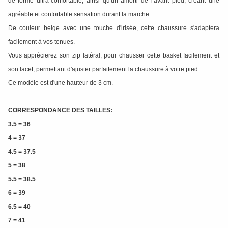
de forme ultra-confortable, ainsi qu'un amorti de l'avant pied, créant une
agréable et confortable sensation durant la marche.
De couleur beige avec une touche d'irisée, cette chaussure s'adaptera
facilement à vos tenues.
Vous apprécierez son zip latéral, pour chausser cette basket facilement et
son lacet, permettant d'ajuster parfaitement la chaussure à votre pied.
Ce modèle est d'une hauteur de 3 cm.
CORRESPONDANCE DES TAILLES:
3.5 = 36
4 = 37
4.5 = 37.5
5 = 38
5.5 = 38.5
6 = 39
6.5 = 40
7 = 41