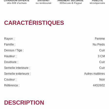
LIVRAISON OFFERTE
SATISFAIT
PAIEMENT SÉCURISÉ
FIDÉLITÉ
dès 60€ d'achats
ou remboursé
3DSecure & Paypal
récompensée
CARACTÉRISTIQUES
Rayon :
Femme
Famille :
Nu Pieds
Dessus / Tige :
Cuir
Hauteur :
3 CM
Doublure :
Cuir
Semelle interieure :
Cuir
Semelle exterieure :
Autres matières
Couleur :
Noir
Référence :
4452602
DESCRIPTION