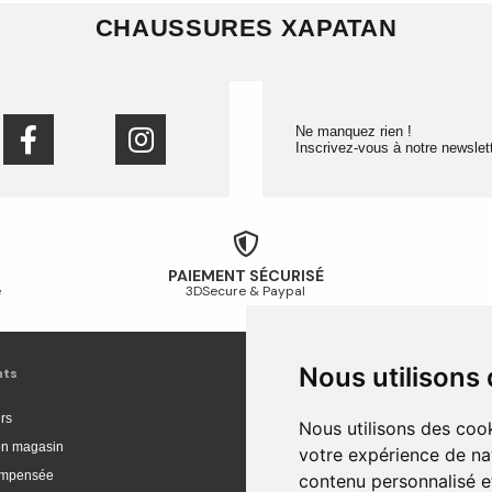
CHAUSSURES XAPATAN
Ne manquez rien !
Inscrivez-vous à notre newslett
PAIEMENT SÉCURISÉ
é
3DSecure & Paypal
Nous utilisons
nts
Livraison et achat
rs
Livraison
Nous utilisons des cook
 en magasin
Livraison en Europe
votre expérience de na
compensée
Suivi de commande
contenu personnalisé et