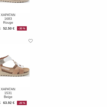
XAPATAN
1683
Rouge
€
52.50 €
-30 %
XAPATAN
1531
Beige
€
63.92 €
-20 %