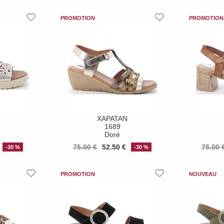
XAPATAN
1689
Doré
75.00 €
52.50 €
75.00 
-20 %
-30 %