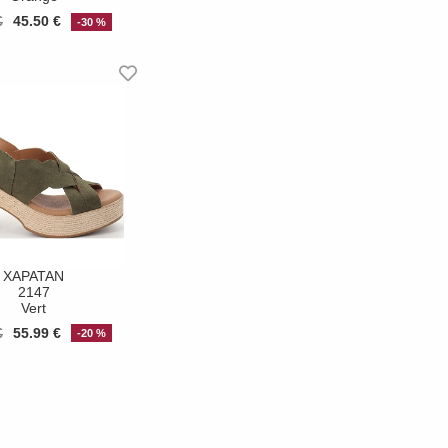
€
45.50 €
-30 %
XAPATAN
2147
Vert
€
55.99 €
-20 %