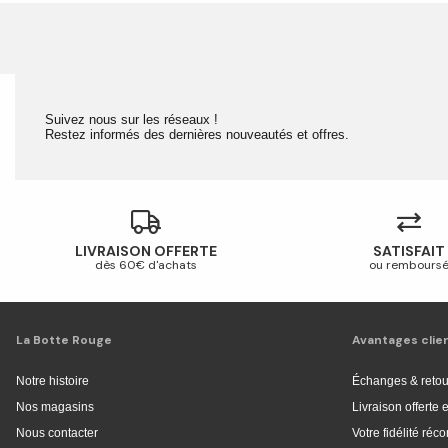
Suivez nous sur les réseaux !
Restez informés des dernières nouveautés et offres.
LIVRAISON OFFERTE
SATISFAIT
dès 60€ d'achats
ou rembours
La Botte Rouge
Avantages clie
Notre histoire
Échanges & retou
Nos magasins
Livraison offerte
Nous contacter
Votre fidélité ré