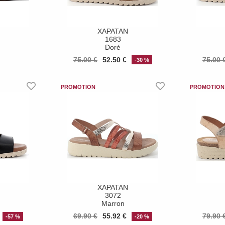
XAPATAN
1683
Doré
75.00 €
52.50 €
75.00 
-30 %
XAPATAN
3072
Marron
69.90 €
55.92 €
79.90 
-57 %
-20 %