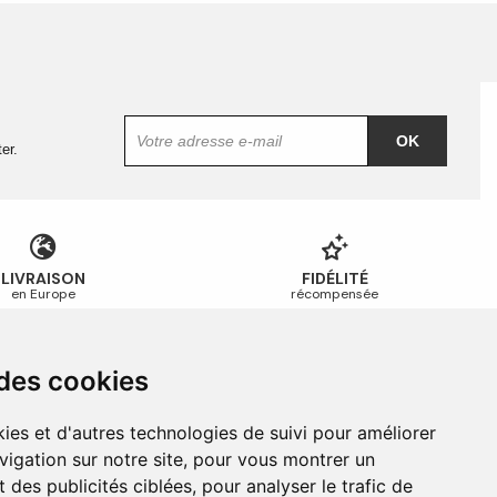
OK
er.
LIVRAISON
FIDÉLITÉ
en Europe
récompensée
 des cookies
Guides et conseils
Guide des tailles
ies et d'autres technologies de suivi pour améliorer
Guide d’entretien
vigation sur notre site, pour vous montrer un
Foire aux questions
 des publicités ciblées, pour analyser le trafic de