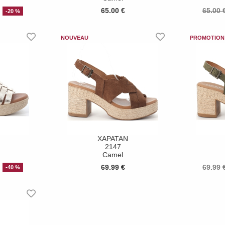
65.00 €
65.00 
-20 %
XAPATAN
2147
Camel
69.99 €
69.99 
-40 %