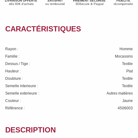
LIVRAISON OFFERTE
SATISFAIT
PAIEMENT SÉCURISÉ
FIDÉLITÉ
dès 60€ d'achats
ou remboursé
3DSecure & Paypal
récompensée
CARACTÉRISTIQUES
Rayon :
Homme
Famille :
Mocassins
Dessus / Tige :
Textile
Hauteur :
Plat
Doublure :
Textile
Semelle interieure :
Textile
Semelle exterieure :
Autres matières
Couleur :
Jaune
Référence :
4506003
DESCRIPTION