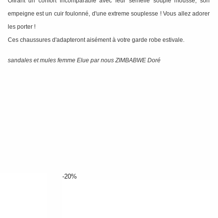
Offrant un confort incomparable avec leur semelle souple moussé, son
empeigne est un cuir foulonné, d'une extreme souplesse ! Vous allez adorer
les porter !
Ces chaussures d'adapteront aisément à votre garde robe estivale.
sandales et mules femme Elue par nous ZIMBABWE Doré
-20%