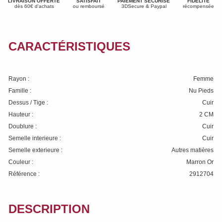
LIVRAISON OFFERTE
SATISFAIT
PAIEMENT SÉCURISÉ
FIDÉLITÉ
dès 60€ d'achats
ou remboursé
3DSecure & Paypal
récompensée
CARACTÉRISTIQUES
Rayon :
Femme
Famille :
Nu Pieds
Dessus / Tige :
Cuir
Hauteur :
2 CM
Doublure :
Cuir
Semelle interieure :
Cuir
Semelle exterieure :
Autres matières
Couleur :
Marron Or
Référence :
2912704
DESCRIPTION