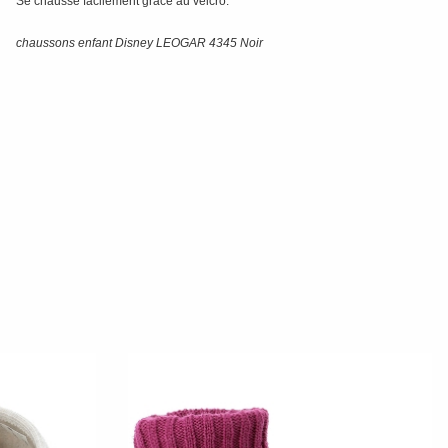
Se chausse facilement grâce au velcro.
chaussons enfant Disney LEOGAR 4345 Noir