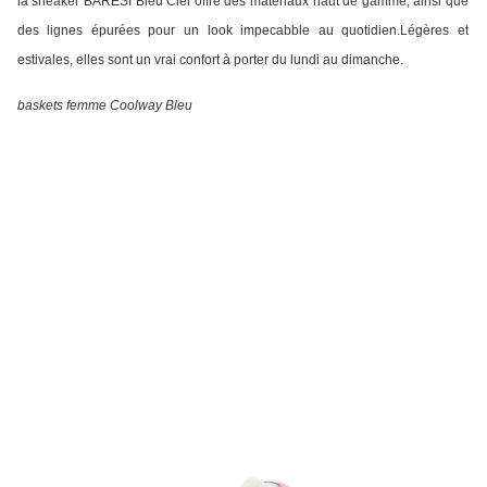
la sneaker BARESI Bleu Ciel offre des materiaux haut de gamme, ainsi que
des lignes épurées pour un look impecabble au quotidien.Légères et
estivales, elles sont un vrai confort à porter du lundi au dimanche.
baskets femme Coolway Bleu