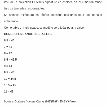
Issu de la collection CLARKS signature ce chelsea en cuir marron foncé
issu de tanneries responsables.
Sa semelle extèrieure est légère, possède des grips pour une parfaite
adhérence.
Confortable et multi-usage, ce modèle sera idéal pour la saison!
CORRESPONDANCE DES TAILLES:
6.5 = 40
7 = 41
8 = 42
8.5 = 42.5
9 = 43
9.5 = 44
10 = 44.5
10.5 = 45
11 = 46
boots et bottines homme Clarks BADBURY EASY Marron