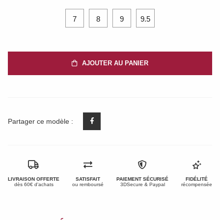
7
8
9
9.5
AJOUTER AU PANIER
Partager ce modèle :
LIVRAISON OFFERTE
SATISFAIT
PAIEMENT SÉCURISÉ
FIDÉLITÉ
dès 60€ d'achats
ou remboursé
3DSecure & Paypal
récompensée