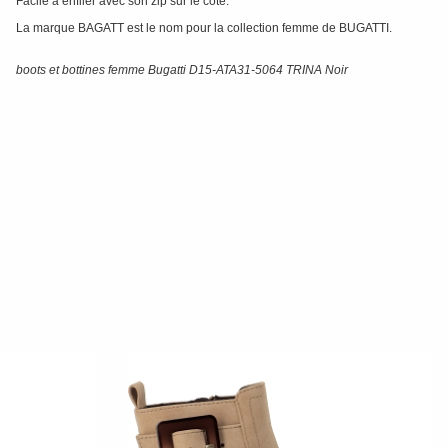
Facile à enfiler avec son zip sur le côté.
La marque BAGATT est le nom pour la collection femme de BUGATTI.
boots et bottines femme Bugatti D15-ATA31-5064 TRINA Noir