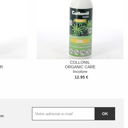
COLLONIL
ER
ORGANIC CARE
Incolore
12.95 €
OK
er.