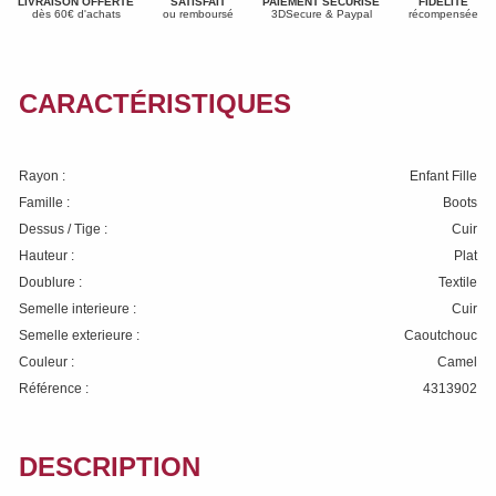
LIVRAISON OFFERTE
SATISFAIT
PAIEMENT SÉCURISÉ
FIDÉLITÉ
dès 60€ d'achats
ou remboursé
3DSecure & Paypal
récompensée
CARACTÉRISTIQUES
Rayon :
Enfant Fille
Famille :
Boots
Dessus / Tige :
Cuir
Hauteur :
Plat
Doublure :
Textile
Semelle interieure :
Cuir
Semelle exterieure :
Caoutchouc
Couleur :
Camel
Référence :
4313902
DESCRIPTION