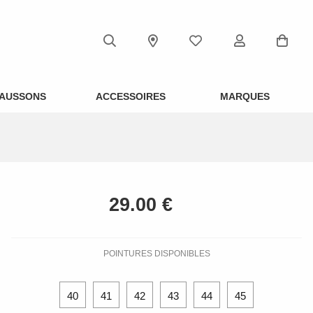
AUSSONS
ACCESSOIRES
MARQUES
POINTURES DISPONIBLES
40
41
42
43
44
45