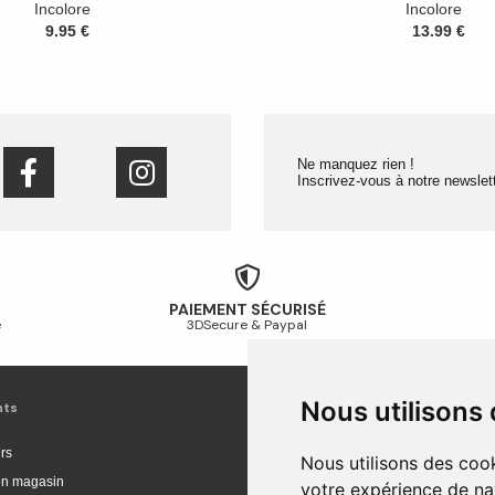
Incolore
Incolore
9.95 €
13.99 €
Ne manquez rien !
Inscrivez-vous à notre newslett
PAIEMENT SÉCURISÉ
é
3DSecure & Paypal
Nous utilisons
nts
Livraison et achat
rs
Livraison
Nous utilisons des cook
 en magasin
Livraison en Europe
votre expérience de na