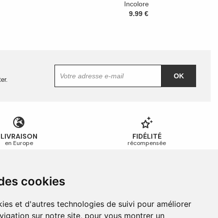
Incolore
9.99 €
OK
er.
LIVRAISON
FIDÉLITÉ
en Europe
récompensée
 des cookies
Guides et conseils
Guide des tailles
ies et d'autres technologies de suivi pour améliorer
Guide d’entretien
vigation sur notre site, pour vous montrer un