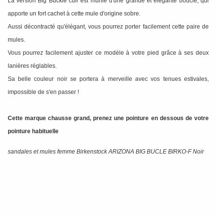
La version Big Buckle cuir est munie d'une grande et élégante boucle, qui
apporte un fort cachet à cette mule d'origine sobre.
Aussi décontracté qu'élégant, vous pourrez porter facilement cette paire de
mules.
Vous pourrez facilement ajuster ce modèle à votre pied grâce à ses deux
lanières réglables.
Sa belle couleur noir se portera à merveille avec vos tenues estivales,
impossible de s'en passer !
Cette marque chausse grand, prenez une pointure en dessous de votre
pointure habituelle
sandales et mules femme Birkenstock ARIZONA BIG BUCLE BIRKO-F Noir