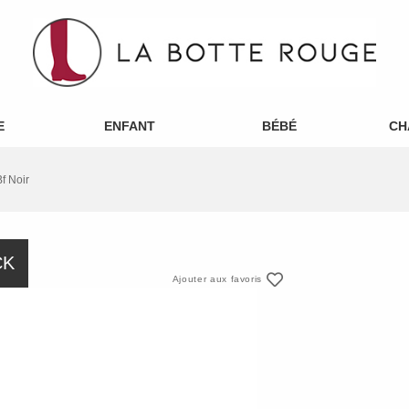
E
ENFANT
BÉBÉ
CH
f Noir
CK
Ajouter aux favoris