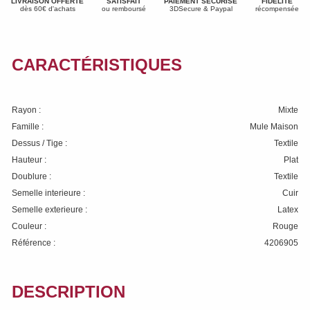
LIVRAISON OFFERTE
SATISFAIT
PAIEMENT SÉCURISÉ
FIDÉLITÉ
dès 60€ d'achats
ou remboursé
3DSecure & Paypal
récompensée
CARACTÉRISTIQUES
Rayon :
Mixte
Famille :
Mule Maison
Dessus / Tige :
Textile
Hauteur :
Plat
Doublure :
Textile
Semelle interieure :
Cuir
Semelle exterieure :
Latex
Couleur :
Rouge
Référence :
4206905
DESCRIPTION