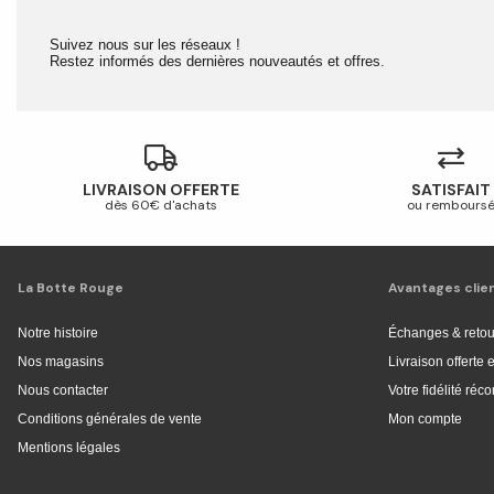
Suivez nous sur les réseaux !
Restez informés des dernières nouveautés et offres.
LIVRAISON OFFERTE
SATISFAIT
dès 60€ d'achats
ou rembours
La Botte Rouge
Avantages clie
Notre histoire
Échanges & retou
Nos magasins
Livraison offerte
Nous contacter
Votre fidélité ré
Conditions générales de vente
Mon compte
Mentions légales