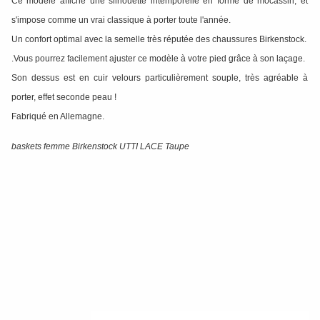
Ce modèle affiche une silhouette intemporelle en forme de mocassin, et
s'impose comme un vrai classique à porter toute l'année.
Un confort optimal avec la semelle très réputée des chaussures Birkenstock.
.Vous pourrez facilement ajuster ce modèle à votre pied grâce à son laçage.
Son dessus est en cuir velours particulièrement souple, très agréable à
porter, effet seconde peau !
Fabriqué en Allemagne.
baskets femme Birkenstock UTTI LACE Taupe