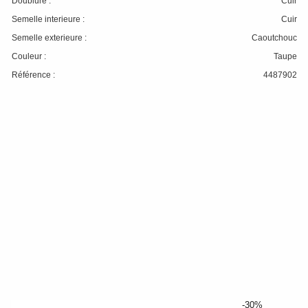
Doublure :
Cuir
Semelle interieure :
Cuir
Semelle exterieure :
Caoutchouc
Couleur :
Taupe
Référence :
4487902
-30%