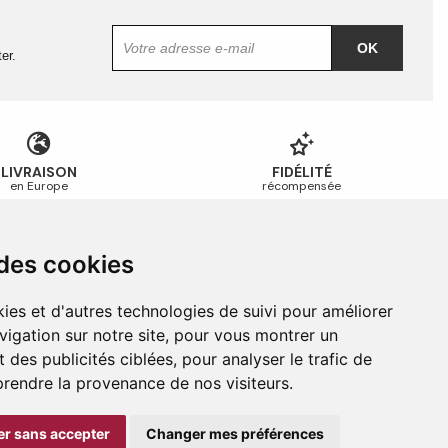
OK
er.
LIVRAISON
FIDÉLITÉ
en Europe
récompensée
 des cookies
Guides et conseils
Guide des tailles
ies et d'autres technologies de suivi pour améliorer
Guide d’entretien
vigation sur notre site, pour vous montrer un
Foire aux questions
 des publicités ciblées, pour analyser le trafic de
prendre la provenance de nos visiteurs.
r sans accepter
Changer mes préférences