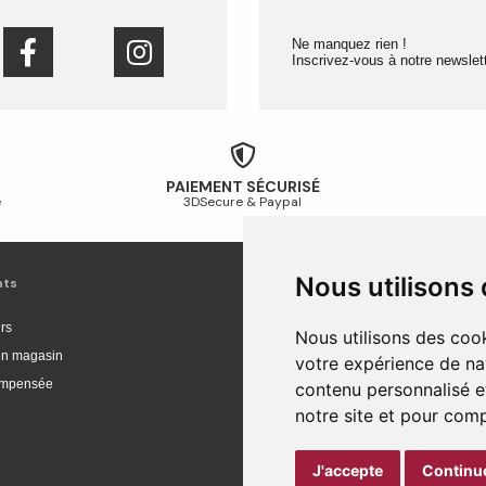
Ne manquez rien !
Inscrivez-vous à notre newslett
PAIEMENT SÉCURISÉ
é
3DSecure & Paypal
Nous utilisons
nts
Livraison et achat
rs
Livraison
Nous utilisons des cook
 en magasin
Livraison en Europe
votre expérience de na
compensée
Suivi de commande
contenu personnalisé et
Paiement sécurisé
notre site et pour com
Retour et remboursement
J'accepte
Continue