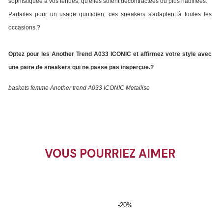
sophistiquée à vos tenues, qu'elles soient décontractées ou plus habillées.
Parfaites pour un usage quotidien, ces sneakers s'adaptent à toutes les
occasions.?
Optez pour les Another Trend A033 ICONIC et affirmez votre style avec
une paire de sneakers qui ne passe pas inaperçue.?
baskets femme Another trend A033 ICONIC Metallise
VOUS POURRIEZ AIMER
-20%