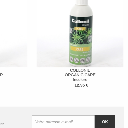
COLLONIL
ER
ORGANIC CARE
Incolore
12.95 €
OK
er.