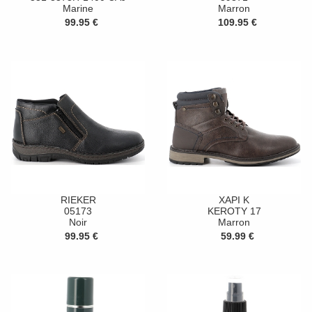
Marine
Marron
99.95 €
109.95 €
RIEKER
XAPI K
05173
KEROTY 17
Noir
Marron
99.95 €
59.99 €