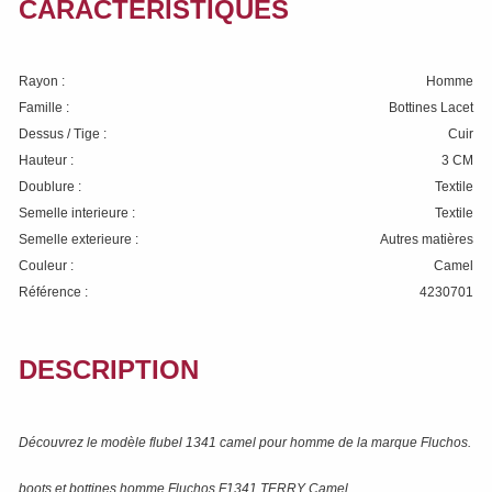
CARACTÉRISTIQUES
Rayon :
Homme
Famille :
Bottines Lacet
Dessus / Tige :
Cuir
Hauteur :
3 CM
Doublure :
Textile
Semelle interieure :
Textile
Semelle exterieure :
Autres matières
Couleur :
Camel
Référence :
4230701
DESCRIPTION
Découvrez le modèle
flubel 1341 camel
pour homme de la marque
Fluchos
.
boots et bottines homme Fluchos F1341 TERRY Camel