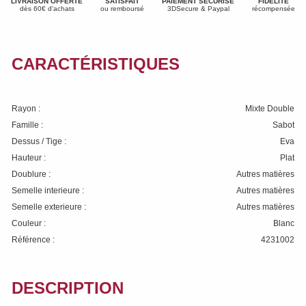
LIVRAISON OFFERTE
SATISFAIT
PAIEMENT SÉCURISÉ
FIDÉLITÉ
dès 60€ d'achats
ou remboursé
3DSecure & Paypal
récompensée
CARACTÉRISTIQUES
Rayon :
Mixte Double
Famille :
Sabot
Dessus / Tige :
Eva
Hauteur :
Plat
Doublure :
Autres matières
Semelle interieure :
Autres matières
Semelle exterieure :
Autres matières
Couleur :
Blanc
Référence :
4231002
DESCRIPTION