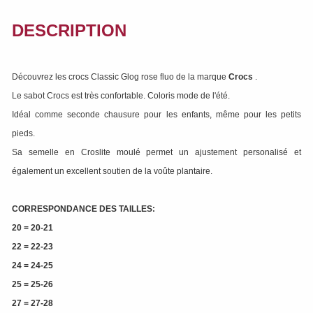
DESCRIPTION
Découvrez les crocs Classic Glog rose fluo de la marque
Crocs
.
Le sabot Crocs est très confortable. Coloris mode de l'été.
Idéal comme seconde chausure pour les enfants, même pour les petits
pieds.
Sa semelle en Croslite moulé permet un ajustement personalisé et
également un excellent soutien de la voûte plantaire.
CORRESPONDANCE DES TAILLES:
20 = 20-21
22 = 22-23
24 = 24-25
25 = 25-26
27 = 27-28