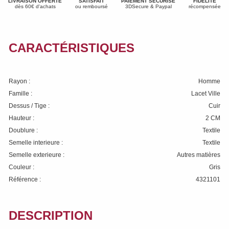
LIVRAISON OFFERTE
SATISFAIT
PAIEMENT SÉCURISÉ
FIDÉLITÉ
dès 60€ d'achats
ou remboursé
3DSecure & Paypal
récompensée
CARACTÉRISTIQUES
Rayon :
Homme
Famille :
Lacet Ville
Dessus / Tige :
Cuir
Hauteur :
2 CM
Doublure :
Textile
Semelle interieure :
Textile
Semelle exterieure :
Autres matières
Couleur :
Gris
Référence :
4321101
DESCRIPTION