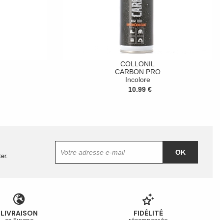
COLLONIL
CARBON PRO
Incolore
10.99 €
OK
er.
LIVRAISON
FIDÉLITÉ
en Europe
récompensée