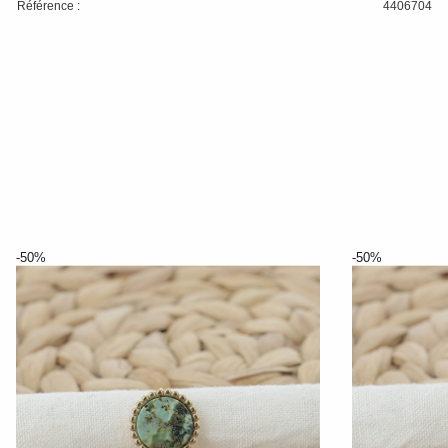
Référence :
4406704
-50%
-50%