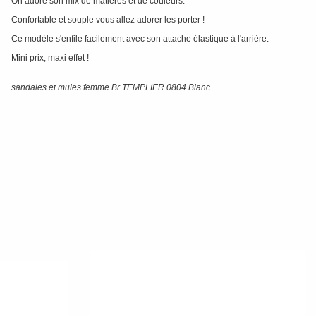
On adore son mix de matières et de couleurs.
Confortable et souple vous allez adorer les porter !
Ce modèle s'enfile facilement avec son attache élastique à l'arrière.
Mini prix, maxi effet !
sandales et mules femme Br TEMPLIER 0804 Blanc