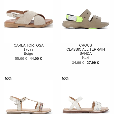
CARLA TORTOSA
CROCS
17677
CLASSIC ALL TERRAIN
Beige
SANDA
Kaki
55.00 €
44.00 €
34.99 €
27.99 €
-50%
-50%