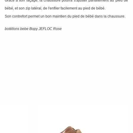
Grace à son laçage, la chaussure pourra s'ajuster parfaitement au pied de
bébé, et son zip latéral, de l'enfiler facilement au pied de bébé.
Son contrefort permet un bon maintien du pied de bébé dans la chaussure.
bottillons bebe Bopy JEFLOC Rose