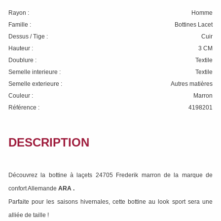
Rayon :
Homme
Famille :
Bottines Lacet
Dessus / Tige :
Cuir
Hauteur :
3 CM
Doublure :
Textile
Semelle interieure :
Textile
Semelle exterieure :
Autres matières
Couleur :
Marron
Référence :
4198201
DESCRIPTION
Découvrez la bottine à laçets 24705 Frederik marron de la marque de
confort Allemande
ARA
.
Parfaite pour les saisons hivernales, cette bottine au look sport sera une
alliée de taille !